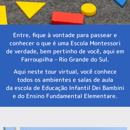
Entre, fique à vontade para passear e
conhecer o que é uma Escola Montessori
de verdade, bem pertinho de você, aqui em
Farroupilha – Rio Grande do Sul.
Aqui neste tour virtual, você conhece
todos os ambientes e salas de aula
da escola de Educação Infantil Dei Bambini
e do Ensino Fundamental Elementare.